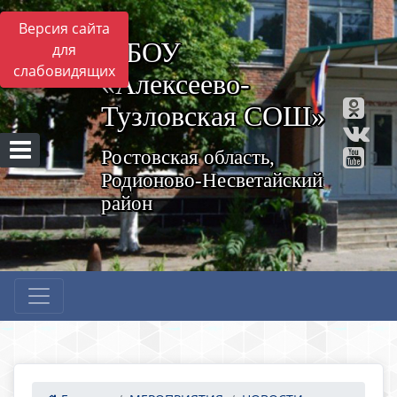
Версия сайта
МБОУ
для
слабовидящих
«Алексеево-
Тузловская СОШ»
Ростовская область,
Родионово-Несветайский
район