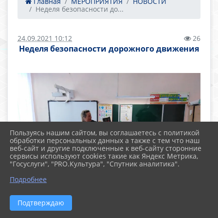
Главная
МЕРОПРИЯТИЯ
НОВОСТИ
Неделя безопасности до...
24.09.2021 10:12
26
Неделя безопасности дорожного движения
Пользуясь нашим сайтом, вы соглашаетесь с политикой
обработки персональных данных а также с тем что наш
веб-сайт и другие подключенные к веб-сайту сторонние
сервисы используют cookies такие как Яндекс Метрика,
"Госуслуги", "PRO.Культура", "Спутник аналитика".
Подробнее
Подтверждаю