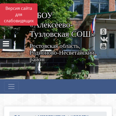
Версия сайта
МБОУ
для
слабовидящих
«Алексеево-
Тузловская СОШ»
Ростовская область,
Родионово-Несветайский
район