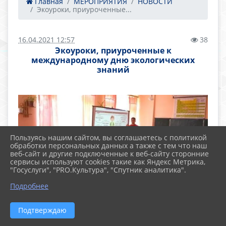
Главная
МЕРОПРИЯТИЯ
НОВОСТИ
Экоуроки, приуроченные...
16.04.2021 12:57
38
Экоуроки, приуроченные к
международному дню экологических
знаний
Пользуясь нашим сайтом, вы соглашаетесь с политикой
обработки персональных данных а также с тем что наш
веб-сайт и другие подключенные к веб-сайту сторонние
сервисы используют cookies такие как Яндекс Метрика,
"Госуслуги", "PRO.Культура", "Спутник аналитика".
Подробнее
Подтверждаю