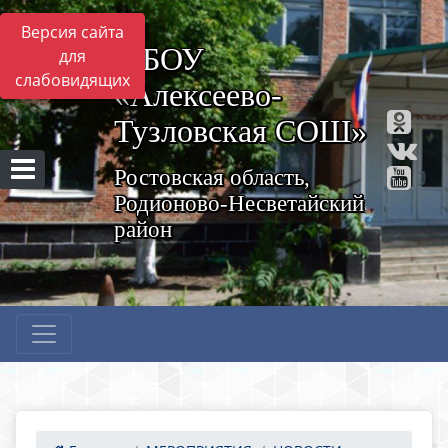
Версия сайта
МБОУ
для
слабовидящих
«Алексеево-
Тузловская СОШ»
Ростовская область,
Родионово-Несветайский
район