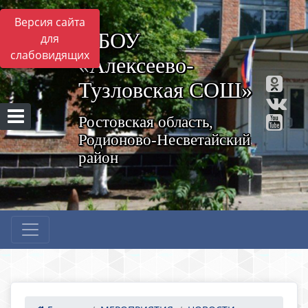
Версия сайта
МБОУ
для
слабовидящих
«Алексеево-
Тузловская СОШ»
Ростовская область,
Родионово-Несветайский
район