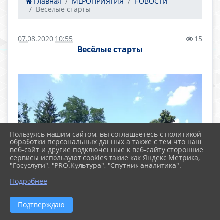
Главная
МЕРОПРИЯТИЯ
НОВОСТИ
Весёлые старты
07.08.2020 10:55
15
Весёлые старты
Пользуясь нашим сайтом, вы соглашаетесь с политикой
обработки персональных данных а также с тем что наш
веб-сайт и другие подключенные к веб-сайту сторонние
сервисы используют cookies такие как Яндекс Метрика,
"Госуслуги", "PRO.Культура", "Спутник аналитика".
Подробнее
Подтверждаю