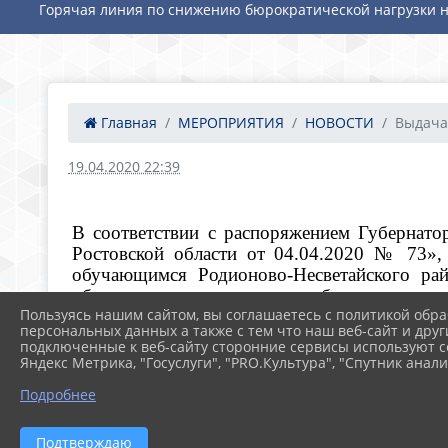
Горячая линия по снижению бюрократической нагрузки н
Главная
МЕРОПРИЯТИЯ
НОВОСТИ
Выдача 
19.04.2020 22:39
В соответствии с распоряжением Губернато
Ростовской области от 04.04.2020 № 73»
обучающимся Родионово-Несветайского ра
обучающимся из числа малообеспеченных и 
Пользуясь нашим сайтом, вы соглашаетесь с политикой обра
дни учебных занятий, проводимых в рамках о
персональных данных а также с тем что наш веб-сайт и друг
за счет бюджетных ассигнований, предусмотр
подключенные к веб-сайту сторонние сервисы используют co
Яндекс Метрика, "Госуслуги", "PRO.Культура", "Спутник анали
Подробнее
Подтверждаю