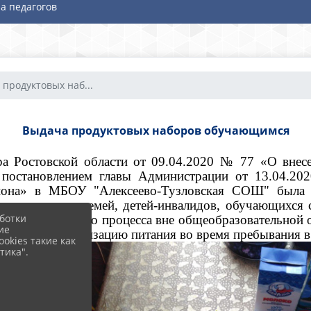
а педагогов
продуктовых наб...
Выдача продуктовых наборов обучающимся
ра Ростовской области от 09.04.2020 № 77 «О внес
, постановлением главы Администрации от 13.04.2
йона» в МБОУ "Алексеево-Тузловская СОШ" была 
многодетных семей, детей-инвалидов, обучающихся
ботки
бразовательного процесса вне общеобразовательной о
ие
енных на организацию питания во время пребывания в
okies такие как
тика".