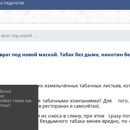
а педагогов
враг под новой ...
враг под новой маской. Табак без дыма, никотин бе
изготавливается из измельчённых табачных листьев, ко
ботки
ие
чего продвигается табачными компаниями? Для того,
okies такие как
тика".
х, мероприятиях, в ресторанах и самолётах).
и рассасывании из снюса в слюну, при этом сразу поп
то использование бездымного табака менее вредно, по 