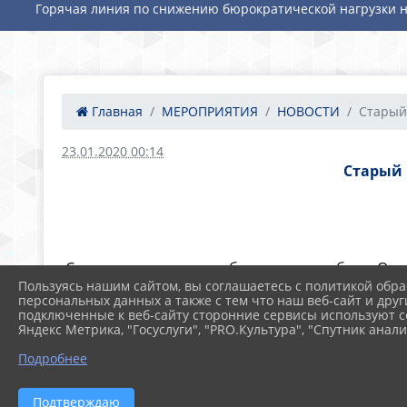
Горячая линия по снижению бюрократической нагрузки н
Главная
МЕРОПРИЯТИЯ
НОВОСТИ
Старый 
23.01.2020 00:14
Старый 
Снюс – один из видов бездымного табака. Он 
помещают между десной и губой.
Пользуясь нашим сайтом, вы соглашаетесь с политикой обра
персональных данных а также с тем что наш веб-сайт и друг
Почему этот продукт стал популярен и для 
подключенные к веб-сайту сторонние сервисы используют co
Яндекс Метрика, "Госуслуги", "PRO.Культура", "Спутник анали
никотина там, где курить нельзя (на дискотека
Подробнее
Никотин и другие вещества высвобождаются пр
полости рта. Распространено заблуждение, ч
менее опасные химические вещества.
Подтверждаю