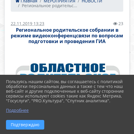
Главная
МЕРОПРИЯТИЯ
НОВОСТИ
Региональное родительс...
22.11.2019 13:23
23
Региональное родительское собрании в
режиме видеоконференцсвязи по вопросам
подготовки и проведения ГИА
Пользуясь нашим сайтом, вы соглашаетесь с политикой
обработки персональных данных а также с тем что наш
веб-сайт и другие подключенные к веб-сайту сторонние
сервисы используют cookies такие как Яндекс Метрика,
"Госуслуги", "PRO.Культура", "Спутник аналитика".
Уважаемые родители обучающихся 9-х и 11-
Подробнее
х классов!
Подтверждаю
Управление образования Родионово-