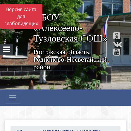
Версия сайта
МБОУ
для
слабовидящих
«Алексеево-
Тузловская СОШ»
Ростовская область,
Родионово-Несветайский
район