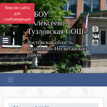
Версия сайта
МБОУ
для
слабовидящих
«Алексеево-
Тузловская СОШ»
Ростовская область,
Родионово-Несветайский
район