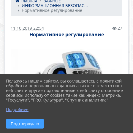
Главная
ВАЖНОЕ
ИНФОРМАЦИОННАЯ БЕЗОПАС...
Нормативное регулирование
11.10.2019 22:54
27
Нормативное регулирование
Пользуясь нашим сайтом, вы соглашаетесь с политикой
обработки персональных данных а также с тем что наш
веб-сайт и другие подключенные к веб-сайту сторонние
сервисы используют cookies такие как Яндекс Метрика,
"Госуслуги", "PRO.Культура", "Спутник аналитика".
Подробнее
Подтверждаю
В современной школе информация,