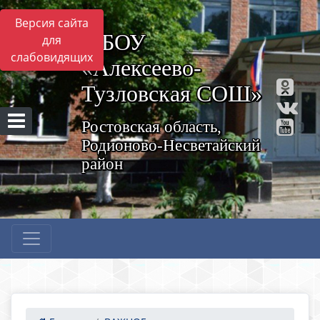
Версия сайта
МБОУ
для
слабовидящих
«Алексеево-
Тузловская СОШ»
Ростовская область,
Родионово-Несветайский
район