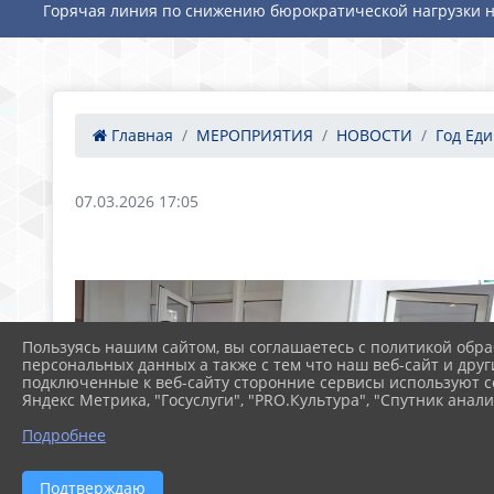
Горячая линия по снижению бюрократической нагрузки н
Главная
МЕРОПРИЯТИЯ
НОВОСТИ
Год Еди
07.03.2026 17:05
Пользуясь нашим сайтом, вы соглашаетесь с политикой обра
персональных данных а также с тем что наш веб-сайт и друг
подключенные к веб-сайту сторонние сервисы используют co
Яндекс Метрика, "Госуслуги", "PRO.Культура", "Спутник анали
Подробнее
Подтверждаю