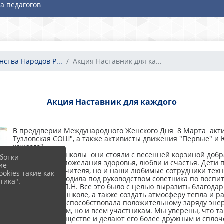
а педагогов
нства Народов Р...
Акция Наставник для ка...
Акция Наставник для каждого
В преддверии Международного Женского Дня 8 Марта акти
Тузловская СОШ", а также активисты движения "Первые" и
каждого".
С утра у входа школы они стояли с весенней корзиной добр
ботки
которых были пожелания здоровья, любви и счастья. Дети
ие
это не только учителя, но и наши любимые сотрудники техн
okies такие как
Эта акция проходила под руководством советника по воспи
тика".
ВР Пугачевой Л.Н. Все это было с целью выразить благода
работающим в школе, а также создать атмосферу тепла и р
Акция также поспособствовала положительному заряду энер
только учителям, но и всем участникам. Мы уверены, что т
школьном сообществе и делают его более дружным и спло