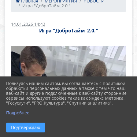
Главная
МЕРОПРИЯТИЯ
НОВОСТИ
Игра "ДоброТайм_2.0."
14.01.2026 14:43
Игра "ДоброТайм_2.0."
Пользуясь нашим сайтом, вы соглашаетесь с политикой
обработки персональных данных а также с тем что наш
веб-сайт и другие подключенные к веб-сайту сторонние
сервисы используют cookies такие как Яндекс Метрика,
"Госуслуги", "PRO.Культура", "Спутник аналитика".
Подробнее
Подтверждаю