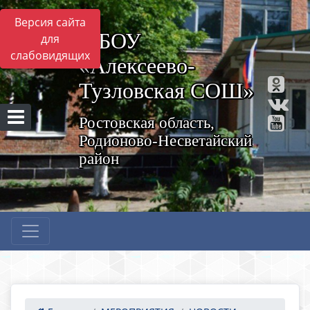
Версия сайта
МБОУ
для
слабовидящих
«Алексеево-
Тузловская СОШ»
Ростовская область,
Родионово-Несветайский
район