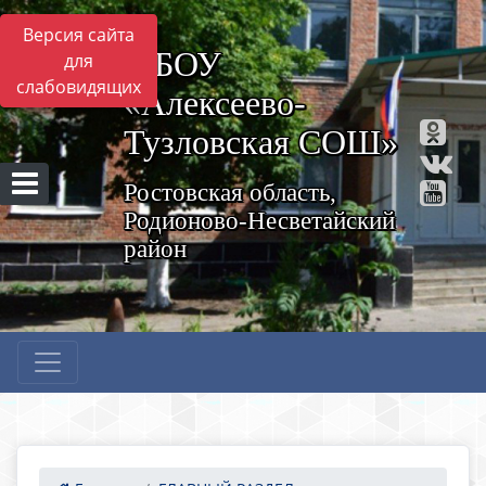
Версия сайта
МБОУ
для
слабовидящих
«Алексеево-
Тузловская СОШ»
Ростовская область,
Родионово-Несветайский
район