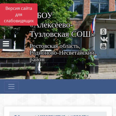
Версия сайта
МБОУ
для
слабовидящих
«Алексеево-
Тузловская СОШ»
Ростовская область,
Родионово-Несветайский
район