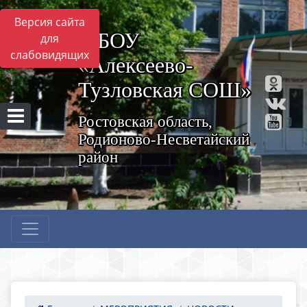
Версия сайта
МБОУ
для
слабовидящих
«Алексеево-
Тузловская СОШ»
Ростовская область,
Родионово-Несветайский
район