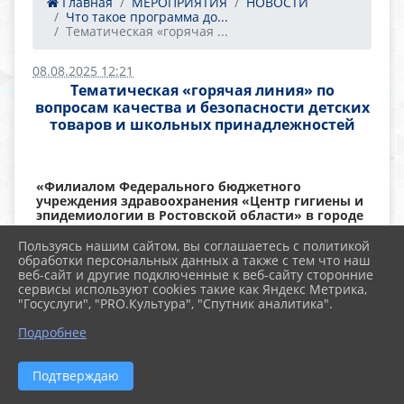
Главная
МЕРОПРИЯТИЯ
НОВОСТИ
Что такое программа до...
Тематическая «горячая ...
08.08.2025 12:21
Тематическая «горячая линия» по
вопросам качества и безопасности детских
товаров и школьных принадлежностей
«Филиалом Федерального бюджетного
учреждения здравоохранения «Центр гигиены и
эпидемиологии в Ростовской области» в городе
Ростове-на-Дону проводится тематическая
«горячая линия», посвященная вопросам
Пользуясь нашим сайтом, вы соглашаетесь с политикой
качества и безопасности детских товаров и
обработки персональных данных а также с тем что наш
школьных принадлежностей. Консультацию
веб-сайт и другие подключенные к веб-сайту сторонние
можно получать по телефонам: 8 (863) 252-01-66,
сервисы используют cookies такие как Яндекс Метрика,
8 (863) 252-04-37 в период до 14 августа 2025 года.
"Госуслуги", "PRO.Культура", "Спутник аналитика".
Подробнее
Купание опасно в запрещенных
местах.
Подтверждаю