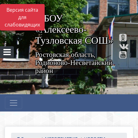
Версия сайта
МБОУ
для
слабовидящих
«Алексеево-
Тузловская СОШ»
Ростовская область,
Родионово-Несветайский
район