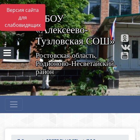
Версия сайта
МБОУ
для
слабовидящих
«Алексеево-
Тузловская СОШ»
Ростовская область,
Родионово-Несветайский
район