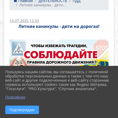
Главная
ДЕЯТЕЛЬНОСТЬ
ПДД
Летние каникулы - дети...
10.07.2025 12:33
Летние каникулы - дети на дорогах!
Пользуясь нашим сайтом, вы соглашаетесь с политикой
обработки персональных данных а также с тем что наш
веб-сайт и другие подключенные к веб-сайту сторонние
сервисы используют cookies такие как Яндекс Метрика,
"Госуслуги", "PRO.Культура", "Спутник аналитика".
Летние каникулы - дети на дорогах!
Подробнее
Правила дорожного движения для пешеходов и
водителей.
Подтверждаю
Для ПЕШЕХОДОВ: