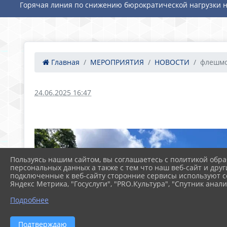
Горячая линия по снижению бюрократической нагрузки н
Главная
МЕРОПРИЯТИЯ
НОВОСТИ
флешмо
24.06.2025 16:47
Пользуясь нашим сайтом, вы соглашаетесь с политикой обра
персональных данных а также с тем что наш веб-сайт и друг
подключенные к веб-сайту сторонние сервисы используют co
Яндекс Метрика, "Госуслуги", "PRO.Культура", "Спутник анали
Подробнее
Подтверждаю