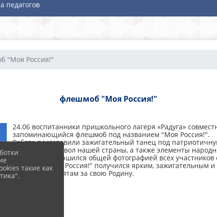
а педагогов
б "Моя Россия!"
флешмоб "Моя Россия!"
24.06 воспитанники пришкольного лагеря «Радуга» совмест
запоминающийся флешмоб под названием "Моя Россия!".
Ребята подготовили зажигательный танец под патриотичну
триколор – символ нашей страны, а также элементы народн
ботки
Флешмоб завершился общей фотографией всех участников с
ие
Флешмоб "Моя Россия!" получился ярким, зажигательным и
okies такие как
и гордость ребятам за свою Родину.
тика".