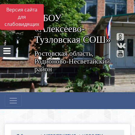
Версия сайта
МБОУ
для
слабовидящих
«Алексеево-
Тузловская СОШ»
Ростовская область,
Родионово-Несветайский
район