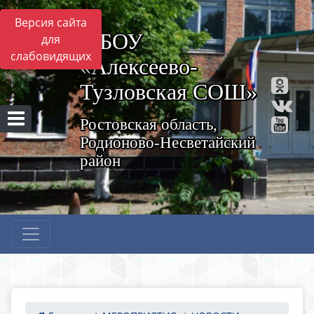
Версия сайта
МБОУ
для
слабовидящих
«Алексеево-
Тузловская СОШ»
Ростовская область,
Родионово-Несветайский
район