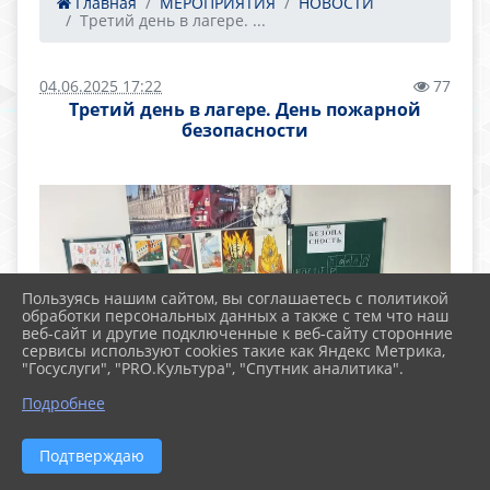
Главная
МЕРОПРИЯТИЯ
НОВОСТИ
Третий день в лагере. ...
04.06.2025 17:22
77
Третий день в лагере. День пожарной
безопасности
Пользуясь нашим сайтом, вы соглашаетесь с политикой
обработки персональных данных а также с тем что наш
веб-сайт и другие подключенные к веб-сайту сторонние
сервисы используют cookies такие как Яндекс Метрика,
"Госуслуги", "PRO.Культура", "Спутник аналитика".
Подробнее
Подтверждаю