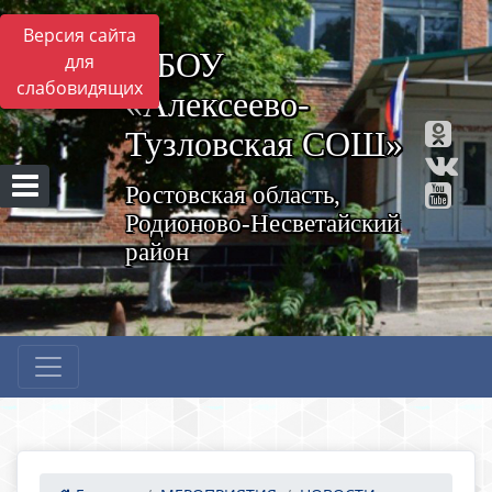
Версия сайта
МБОУ
для
слабовидящих
«Алексеево-
Тузловская СОШ»
Ростовская область,
Родионово-Несветайский
район