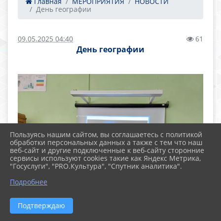
Главная
МЕРОПРИЯТИЯ
НОВОСТИ
День географии
09.05.2025 04:40
61
День географии
Пользуясь нашим сайтом, вы соглашаетесь с политикой
обработки персональных данных а также с тем что наш
веб-сайт и другие подключенные к веб-сайту сторонние
сервисы используют cookies такие как Яндекс Метрика,
"Госуслуги", "PRO.Культура", "Спутник аналитика".
Подробнее
Подтверждаю