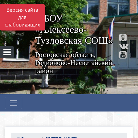
Версия сайта
МБОУ
для
слабовидящих
«Алексеево-
Тузловская СОШ»
Ростовская область,
Родионово-Несветайский
район