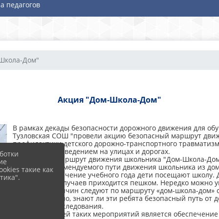
а педагогов
Школа-Дом"
Акция "Дом-Школа-Дом"
В рамках декады безопасности дорожного движения для о
Тузловская СОШ "провели акцию безопасный маршрут движ
профилактики детского дорожно-транспортного травматизма
безопасным поведением на улицах и дорогах.
ботки
Безопасный маршрут движения школьника "Дом-Школа-Дом" -
ие
описание рекомендуемого пути движения школьника из дома
okies такие как
Ежедневно в течение учебного года дети посещают школу. 
тика".
большинстве случаев приходится пешком. Нередко можно у
различных причин следуют по маршруту «дом-школа-дом» с
этом неизвестно, знают ли эти ребята безопасный путь от 
места на пути следования.
Главной задачей таких мероприятий является обеспечение