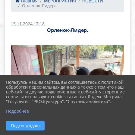
Главная
МЕРОПРИЯТИЯ
НОВОСТИ
Орленок-Лидер.
15.11.2024 17:18
Орленок-Лидер.
Пользуясь нашим сайтом, вы соглашаетесь с политикой
обработки персональных данных а также с тем что наш
веб-сайт и другие подключенные к веб-сайту сторонние
сервисы используют cookies такие как Яндекс Метрика,
"Госуслуги", "PRO.Культура", "Спутник аналитика".
Подробнее
Подтверждаю