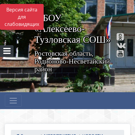
Версия сайта
МБОУ
для
слабовидящих
«Алексеево-
Тузловская СОШ»
Ростовская область,
Родионово-Несветайский
район