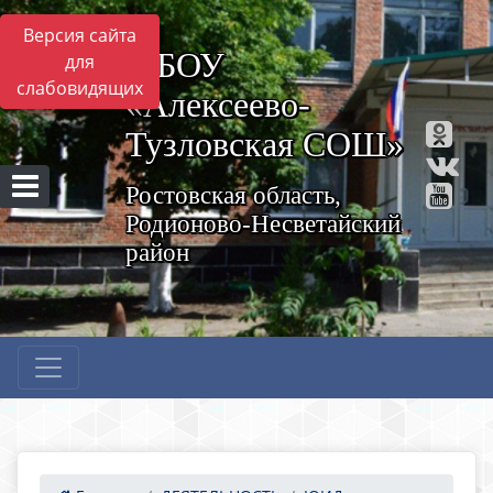
Версия сайта
МБОУ
для
слабовидящих
«Алексеево-
Тузловская СОШ»
Ростовская область,
Родионово-Несветайский
район