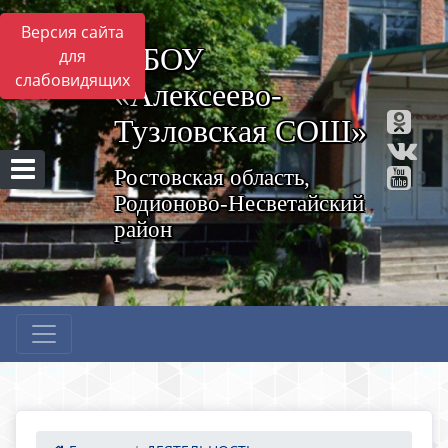
Версия сайта
МБОУ
для
слабовидящих
«Алексеево-
Тузловская СОШ»
Ростовская область,
Родионово-Несветайский
район