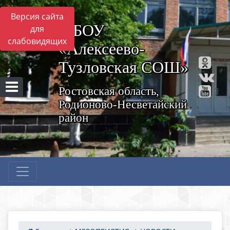
Версия сайта
МБОУ
для
слабовидящих
«Алексеево-
Тузловская СОШ»
Ростовская область,
Родионово-Несветайский
район