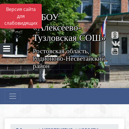
Версия сайта
МБОУ
для
слабовидящих
«Алексеево-
Тузловская СОШ»
Ростовская область,
Родионово-Несветайский
район