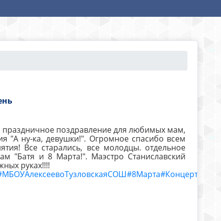
ень
о праздничное поздравление для любимых мам,
я "А ну-ка, девушки!". Огромное спасибо всем
тия! Все старались, все молодцы. отдельное
м "Батя и 8 Марта!". Маэстро Станиславский
ных руках!!!!
#МБОУАлексеевоТузловскаяСОШ
#8Марта
#Концерт