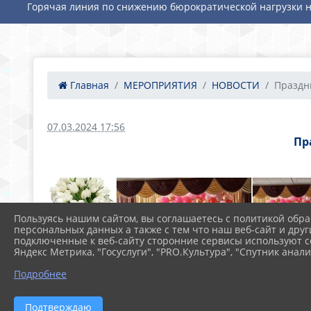
Горячая линия по снижению бюрократической нагрузки н
Главная
МЕРОПРИЯТИЯ
НОВОСТИ
Праздн
07.03.2024 17:56
Пр
Пользуясь нашим сайтом, вы соглашаетесь с политикой обра
персональных данных а также с тем что наш веб-сайт и друг
подключенные к веб-сайту сторонние сервисы используют co
Яндекс Метрика, "Госуслуги", "PRO.Культура", "Спутник анали
Подробнее
Подтверждаю