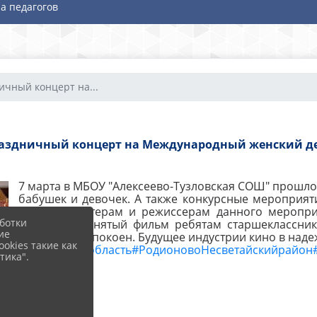
а педагогов
ичный концерт на...
аздничный концерт на Международный женский д
7 марта в МБОУ "Алексеево-Тузловская СОШ" прошл
бабушек и девочек. А также конкурсные мероприяти
артистам, актерам и режиссерам данного мероприя
ботки
спасибо за снятый фильм ребятам старшеклассника
ие
может быть спокоен. Будущее индустрии кино в надеж
okies такие как
#Ростовскаяобласть
#РодионовоНесветайскийрайон
тика".