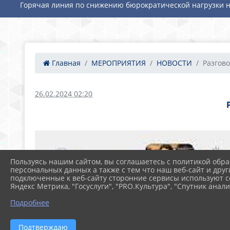
Горячая линия по снижению бюрократической нагрузки н
Главная
МЕРОПРИЯТИЯ
НОВОСТИ
Разгово
26.02.2024 02:20
Пользуясь нашим сайтом, вы соглашаетесь с политикой обра
персональных данных а также с тем что наш веб-сайт и друг
подключенные к веб-сайту сторонние сервисы используют co
Яндекс Метрика, "Госуслуги", "PRO.Культура", "Спутник анали
Подробнее
Подтверждаю