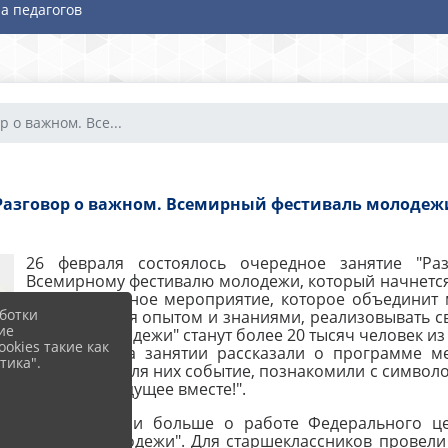
а педагогов
р о важном. Все...
Разговор о важном. Всемирный фестиваль молодеж
26 февраля состоялось очередное занятие "Р
Всемирному фестивалю молодежи, который начнется 
Это масштабное мероприятие, которое объединит 
ботки
обмениваться опытом и знаниями, реализовывать св
ие
"Города молодежи" станут более 20 тысяч человек из 
okies такие как
Учащимся на занятии рассказали о программе м
тика".
интересное для них событие, познакомили с символ
- "Начнем будущее вместе!".
Ребята узнали больше о работе Федерального ц
"Города молодежи". Для старшеклассников провели 