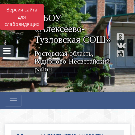
Версия сайта
МБОУ
для
слабовидящих
«Алексеево-
Тузловская СОШ»
Ростовская область,
Родионово-Несветайский
район