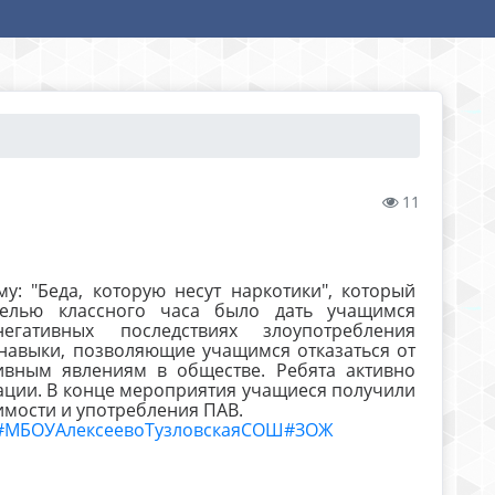
11
у: "Беда, которую несут наркотики", который
Целью классного часа было дать учащимся
гативных последствиях злоупотребления
 навыки, позволяющие учащимся отказаться от
ивным явлениям в обществе. Ребята активно
ации. В конце мероприятия учащиеся получили
мости и употребления ПАВ.
#МБОУАлексеевоТузловскаяСОШ
#ЗОЖ