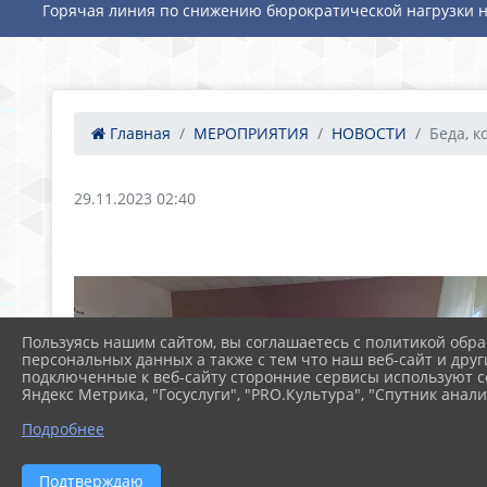
Горячая линия по снижению бюрократической нагрузки н
Главная
МЕРОПРИЯТИЯ
НОВОСТИ
Беда, к
29.11.2023 02:40
Пользуясь нашим сайтом, вы соглашаетесь с политикой обра
персональных данных а также с тем что наш веб-сайт и друг
подключенные к веб-сайту сторонние сервисы используют co
Яндекс Метрика, "Госуслуги", "PRO.Культура", "Спутник анали
Подробнее
Подтверждаю