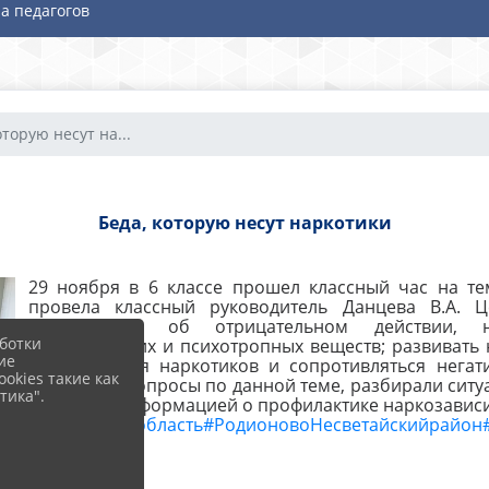
а педагогов
оторую несут на...
Беда, которую несут наркотики
29 ноября в 6 классе прошел классный час на тем
провела классный руководитель Данцева В.А. 
информацию об отрицательном действии, не
ботки
наркотических и психотропных веществ; развивать
ие
употребления наркотиков и сопротивляться негат
okies такие как
обсуждали вопросы по данной теме, разбирали ситу
тика".
памятки с информацией о профилактике наркозависи
#Ростовскаяобласть
#РодионовоНесветайскийрайон