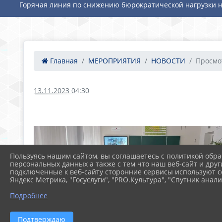
Горячая линия по снижению бюрократической нагрузки н
Главная
МЕРОПРИЯТИЯ
НОВОСТИ
Просмо
13.11.2023 04:30
Пользуясь нашим сайтом, вы соглашаетесь с политикой обра
персональных данных а также с тем что наш веб-сайт и друг
подключенные к веб-сайту сторонние сервисы используют co
Яндекс Метрика, "Госуслуги", "PRO.Культура", "Спутник анали
Подробнее
Подтверждаю