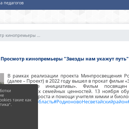
а педагогов
тр кинопремьеры ...
Просмотр кинопремьеры "Звезды нам укажут путь"
В рамках реализации проекта Минпросвещения Ро
(далее – Проект) в 2022 году вышел в прокат фильм 
«Молодежные инициативы». Фильм посвящен
ботки
традиционных семейных ценностей. 13 ноября обу
ие
школе Точки роста и помощи учителя химии и биоло
okies такие как
#Ростовскаяобласть
#РодионовоНесветайскийрайон
тика".