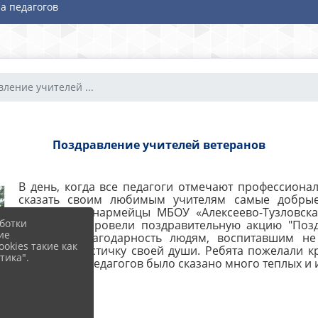
а педагогов
ление учителей ...
Поздравление учителей ветеранов
В день, когда все педагоги отмечают профессиона
сказать своим любимым учителям самые добрые
праздника юнармейцы МБОУ «Алексеево-Тузловск
ботки
Мальцевой провели поздравительную акцию "Поздр
ие
выразить благодарность людям, воспитавшим н
okies такие как
ученикам частичку своей души. Ребята пожелали кр
тика".
Каждому из педагогов было сказано много теплых и 