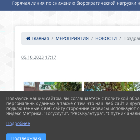
Горячая линия по снижению бюрократической нагрузки н
Главная
МЕРОПРИЯТИЯ
НОВОСТИ
Поздрав
05.10.2023 17:17
Пользуясь нашим сайтом, вы соглашаетесь с политикой обра
персональных данных а также с тем что наш веб-сайт и друг
подключенные к веб-сайту сторонние сервисы используют co
Яндекс Метрика, "Госуслуги", "PRO.Культура", "Спутник анали
Подробнее
Подтверждаю