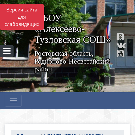
Версия сайта
МБОУ
для
слабовидящих
«Алексеево-
Тузловская СОШ»
Ростовская область,
Родионово-Несветайский
район