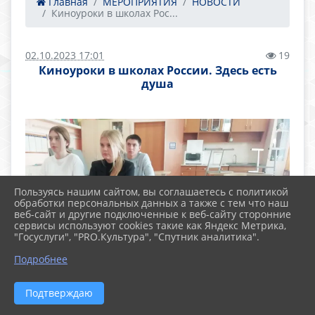
Главная
МЕРОПРИЯТИЯ
НОВОСТИ
Киноуроки в школах Рос...
02.10.2023 17:01
19
Киноуроки в школах России. Здесь есть
душа
Пользуясь нашим сайтом, вы соглашаетесь с политикой
обработки персональных данных а также с тем что наш
веб-сайт и другие подключенные к веб-сайту сторонние
сервисы используют cookies такие как Яндекс Метрика,
"Госуслуги", "PRO.Культура", "Спутник аналитика".
Подробнее
Подтверждаю