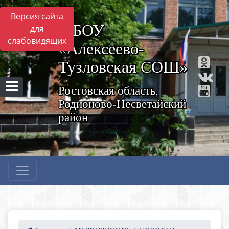
Версия сайта
МБОУ
для
слабовидящих
«Алексеево-
Тузловская СОШ»
Ростовская область,
Родионово-Несветайский
район