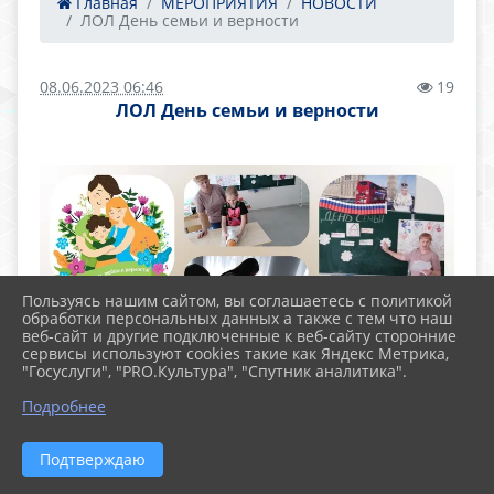
Главная
МЕРОПРИЯТИЯ
НОВОСТИ
ЛОЛ День семьи и верности
08.06.2023 06:46
19
ЛОЛ День семьи и верности
Пользуясь нашим сайтом, вы соглашаетесь с политикой
обработки персональных данных а также с тем что наш
веб-сайт и другие подключенные к веб-сайту сторонние
сервисы используют cookies такие как Яндекс Метрика,
"Госуслуги", "PRO.Культура", "Спутник аналитика".
Подробнее
Подтверждаю