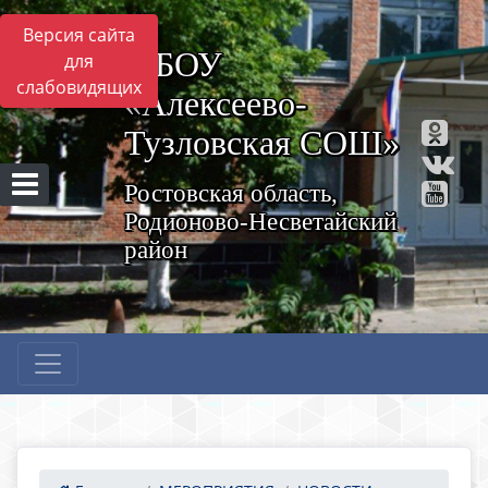
Версия сайта
МБОУ
для
слабовидящих
«Алексеево-
Тузловская СОШ»
Ростовская область,
Родионово-Несветайский
район