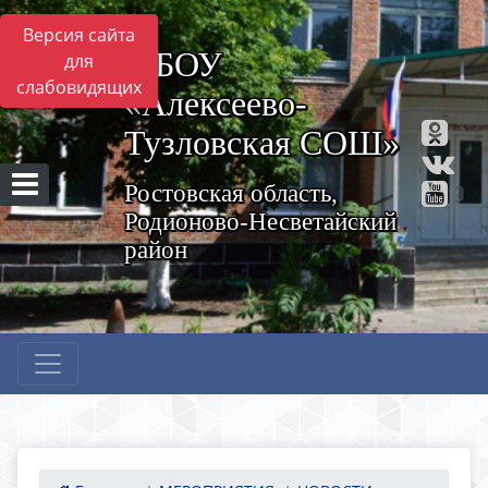
Версия сайта
МБОУ
для
слабовидящих
«Алексеево-
Тузловская СОШ»
Ростовская область,
Родионово-Несветайский
район