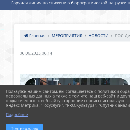
Горячая линия по снижению бюрократической нагрузки н
Главная
МЕРОПРИЯТИЯ
НОВОСТИ
ЛОЛ Де
06.06.2023 06:14
Пользуясь нашим сайтом, вы соглашаетесь с политикой обра
персональных данных а также с тем что наш веб-сайт и друг
подключенные к веб-сайту сторонние сервисы используют co
Яндекс Метрика, "Госуслуги", "PRO.Культура", "Спутник анали
Подробнее
Подтверждаю