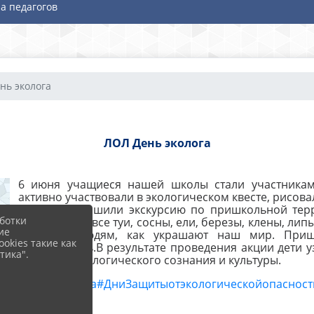
а педагогов
нь эколога
ЛОЛ День эколога
6 июня учащиеся нашей школы стали участниками
активно участвовали в экологическом квесте, рисова
вместе совершили экскурсию по пришкольной терри
ботки
пересчитали все туи, сосны, ели, березы, клены, лип
ие
приносят людям, как украшают наш мир. Приш
okies такие как
приумножать.В результате проведения акции дети 
тика".
элементы экологического сознания и культуры.
#ДеньЭколога
#ДниЗащитыотэкологическойопасност