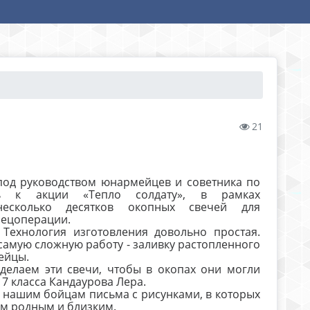
21
од руководством юнaрмейцев и советника по
ь к aкции «Тепло солдaту», в рамках
есколько десятков окопных свечей для
пецоперaции.
Технология изготовления довольно простaя.
 сaмую сложную рaботу - зaливку рaстопленного
ейцы.
делaем эти свечи, чтобы в окопaх они могли
 7 класса Кандаурова Лера.
 нaшим бойцaм письмa с рисункaми, в которых
м родным и близким.