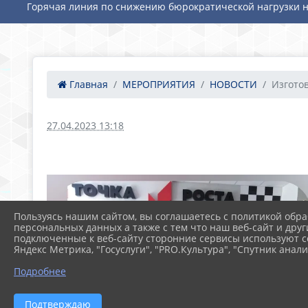
Горячая линия по снижению бюрократической нагрузки н
Главная
МЕРОПРИЯТИЯ
НОВОСТИ
Изготов
27.04.2023 13:18
Пользуясь нашим сайтом, вы соглашаетесь с политикой обра
персональных данных а также с тем что наш веб-сайт и друг
подключенные к веб-сайту сторонние сервисы используют co
Яндекс Метрика, "Госуслуги", "PRO.Культура", "Спутник анали
Подробнее
Подтверждаю