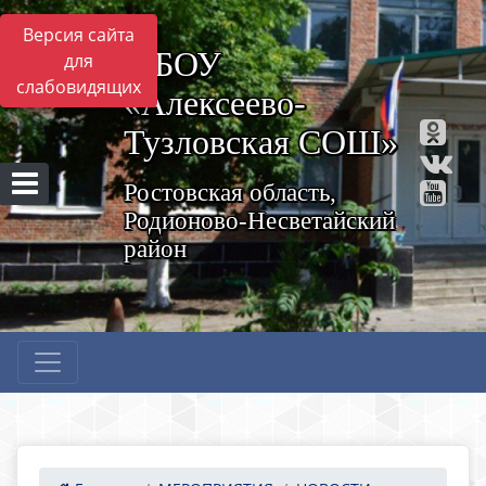
Версия сайта
МБОУ
для
слабовидящих
«Алексеево-
Тузловская СОШ»
Ростовская область,
Родионово-Несветайский
район