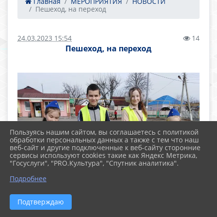
Главная
МЕРОПРИЯТИЯ
НОВОСТИ
Пешеход, на переход
24.03.2023 15:54
14
Пешеход, на переход
Пользуясь нашим сайтом, вы соглашаетесь с политикой
обработки персональных данных а также с тем что наш
веб-сайт и другие подключенные к веб-сайту сторонние
сервисы используют cookies такие как Яндекс Метрика,
"Госуслуги", "PRO.Культура", "Спутник аналитика".
Подробнее
Подтверждаю