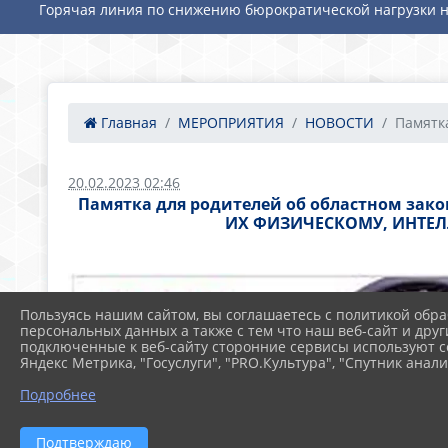
Горячая линия по снижению бюрократической нагрузки н
Главная
МЕРОПРИЯТИЯ
НОВОСТИ
Памятка
20.02.2023 02:46
Памятка для родителей об областном зак
ИХ ФИЗИЧЕСКОМУ, ИНТЕ
Пользуясь нашим сайтом, вы соглашаетесь с политикой обра
персональных данных а также с тем что наш веб-сайт и друг
подключенные к веб-сайту сторонние сервисы используют co
Яндекс Метрика, "Госуслуги", "PRO.Культура", "Спутник анали
Подробнее
Подтверждаю