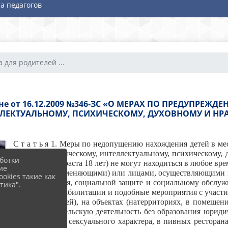
а педагогов
 для родителей ...
оне от 16.12.2009 №346-ЗС «О МЕРАХ ПО ПРЕДУПРЕ
ЛЛЕКТУАЛЬНОМУ, ПСИХИЧЕСКОМУ, ДУХОВНОМУ И НР
С т а т ь я 1. Меры по недопущению нахождения детей в ме
здоровью, физическому, интеллектуальному, психическому, 
ботки
достигшие возраста 18 лет) не могут находиться в любое вр
ие
(лицами, их заменяющими) или лицами, осуществляющими 
okies такие как
охране здоровья, социальной защите и социальному обслуж
тика".
социальной реабилитации и подобные мероприятия с участи
с участием детей), на объектах (натерриториях, в помеще
предпринимательскую деятельность без образования юридич
товаров только сексуального характера, в пивных ресторан