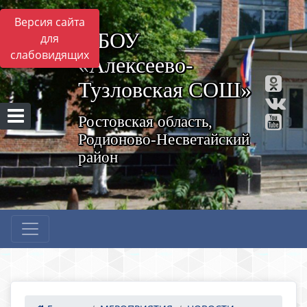
Версия сайта
МБОУ
для
слабовидящих
«Алексеево-
Тузловская СОШ»
Ростовская область,
Родионово-Несветайский
район