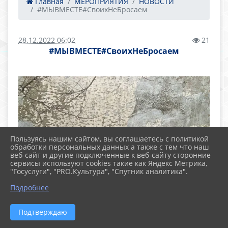
Главная
МЕРОПРИЯТИЯ
НОВОСТИ
#МЫВМЕСТЕ#СвоихНеБросаем
28.12.2022 06:02
21
#МЫВМЕСТЕ#СвоихНеБросаем
Пользуясь нашим сайтом, вы соглашаетесь с политикой
обработки персональных данных а также с тем что наш
веб-сайт и другие подключенные к веб-сайту сторонние
сервисы используют cookies такие как Яндекс Метрика,
"Госуслуги", "PRO.Культура", "Спутник аналитика".
Подробнее
Подтверждаю