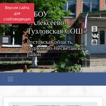
Версия сайта
МБОУ
для
слабовидящих
«Алексеево-
Тузловская СОШ»
Ростовская область,
Родионово-Несветайский
район