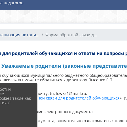
а педагогов
ганизация питани...
Форма обратной связи д...
 для родителей обучающихся и ответы на вопросы
Уважаемые родители (законные представите
я обучающихся муниципального бюджетного общеобразователь
 школа» вы можете обратиться к директору Лысенко Г.П.:
ботки
 на электронную почту: tuzlowka1@mail.ru;
ие
деле «
Форма обратной связи для родитетелей обучающихся
» и
okies такие как
тика".
 обращение в форме электронного документа
ме электронного документа, внимательно ознакомьтесь с полн
й.