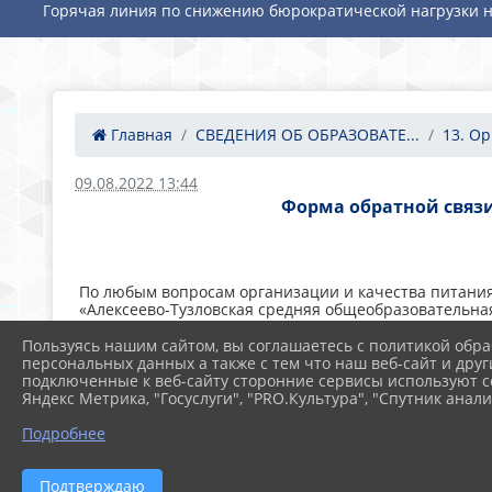
Горячая линия по снижению бюрократической нагрузки н
Главная
СВЕДЕНИЯ ОБ ОБРАЗОВАТЕ...
13. Ор
09.08.2022 13:44
Форма обратной связи
По любым вопросам организации и качества питани
«Алексеево-Тузловская средняя общеобразовательная
по телефону: 8-863-40-25-7-46;
Пользуясь нашим сайтом, вы соглашаетесь с политикой обра
письменно, написав и отправив свое обращение
персональных данных а также с тем что наш веб-сайт и друг
письменно на официальном сайте школы в раз
подключенные к веб-сайту сторонние сервисы используют co
питанию
";
Яндекс Метрика, "Госуслуги", "PRO.Культура", "Спутник анали
Информация для ознакомления, желающим отправить
Подробнее
Пожалуйста, прежде чем отправить обращение в фор
Тузловская СОШ", а также со следующей информацие
Подтверждаю