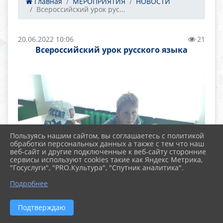
Главная
МЕРОПРИЯТИЯ
НОВОСТИ
Всероссийский урок рус...
20.06.2022 10:06
21
Всероссийский урок русского языка
Пользуясь нашим сайтом, вы соглашаетесь с политикой
обработки персональных данных а также с тем что наш
веб-сайт и другие подключенные к веб-сайту сторонние
сервисы используют cookies такие как Яндекс Метрика,
"Госуслуги", "PRO.Культура", "Спутник аналитика".
Подробнее
Подтверждаю