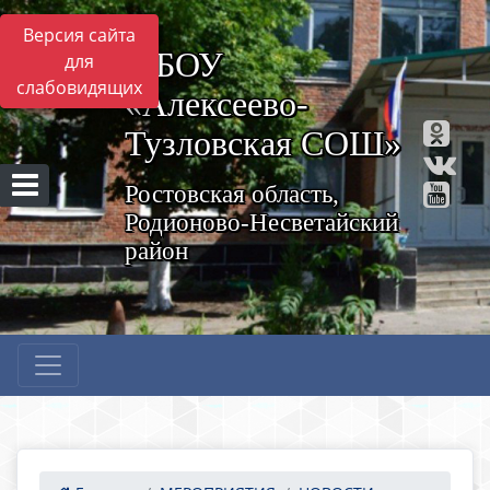
Версия сайта
МБОУ
для
слабовидящих
«Алексеево-
Тузловская СОШ»
Ростовская область,
Родионово-Несветайский
район