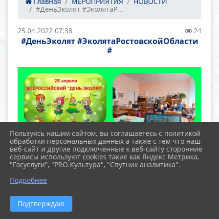
Главная
МЕРОПРИЯТИЯ
НОВОСТИ
#ДеньЭколят #ЭколятаР...
25.04.2022 07:38
24
#ДеньЭколят #ЭколятаРостовскойОбласти
#
Пользуясь нашим сайтом, вы соглашаетесь с политикой
обработки персональных данных а также с тем что наш
веб-сайт и другие подключенные к веб-сайту сторонние
сервисы используют cookies такие как Яндекс Метрика,
"Госуслуги", "PRO.Культура", "Спутник аналитика".
Подробнее
Подтверждаю