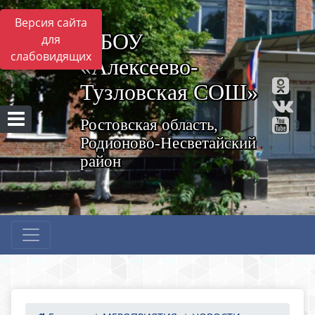
Версия сайта
МБОУ
для
слабовидящих
«Алексеево-
Тузловская СОШ»
Ростовская область,
Родионово-Несветайский
район