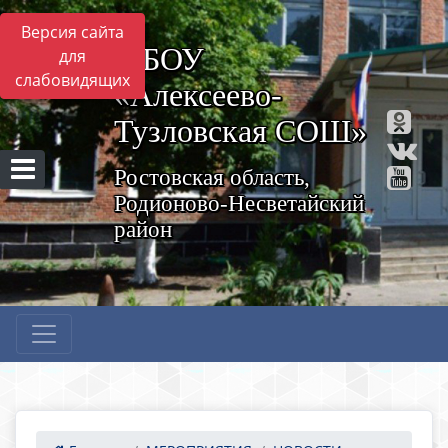
Версия сайта
МБОУ
для
слабовидящих
«Алексеево-
Тузловская СОШ»
Ростовская область,
Родионово-Несветайский
район