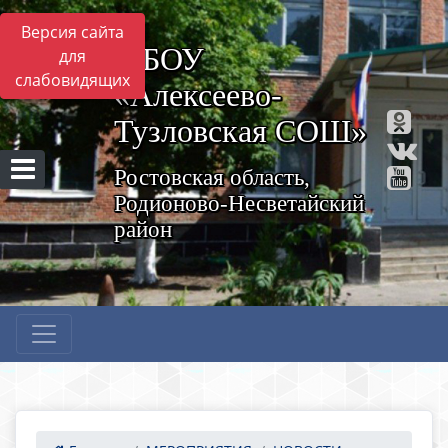
Версия сайта
МБОУ
для
слабовидящих
«Алексеево-
Тузловская СОШ»
Ростовская область,
Родионово-Несветайский
район