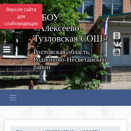
Версия сайта
МБОУ
для
слабовидящих
«Алексеево-
Тузловская СОШ»
Ростовская область,
Родионово-Несветайский
район