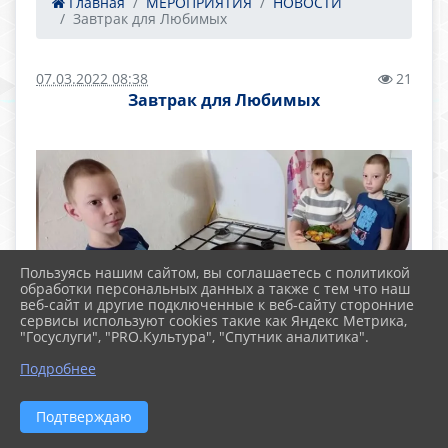
Главная
МЕРОПРИЯТИЯ
НОВОСТИ
Завтрак для Любимых
07.03.2022 08:38
21
Завтрак для Любимых
Пользуясь нашим сайтом, вы соглашаетесь с политикой
обработки персональных данных а также с тем что наш
веб-сайт и другие подключенные к веб-сайту сторонние
сервисы используют cookies такие как Яндекс Метрика,
"Госуслуги", "PRO.Культура", "Спутник аналитика".
Подробнее
Подтверждаю