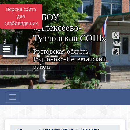
Версия сайта
МБОУ
для
слабовидящих
«Алексеево-
Тузловская СОШ»
Ростовская область,
Родионово-Несветайский
район